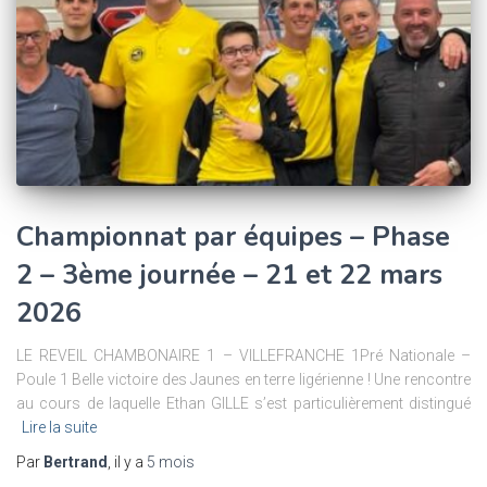
Championnat par équipes – Phase
2 – 3ème journée – 21 et 22 mars
2026
LE REVEIL CHAMBONAIRE 1 – VILLEFRANCHE 1Pré Nationale –
Poule 1 Belle victoire des Jaunes en terre ligérienne ! Une rencontre
au cours de laquelle Ethan GILLE s’est particulièrement distingué
Lire la suite
Par
Bertrand
, il y a
5 mois