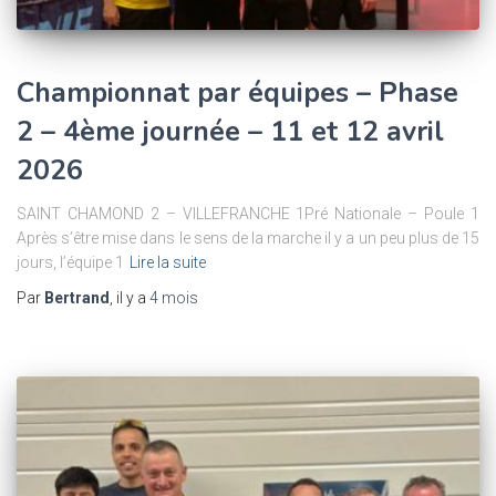
Championnat par équipes – Phase
2 – 4ème journée – 11 et 12 avril
2026
SAINT CHAMOND 2 – VILLEFRANCHE 1Pré Nationale – Poule 1
Après s’être mise dans le sens de la marche il y a un peu plus de 15
jours, l’équipe 1
Lire la suite
Par
Bertrand
, il y a
4 mois