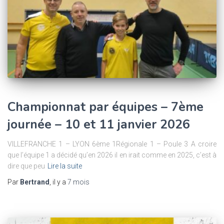
Championnat par équipes – 7ème
journée – 10 et 11 janvier 2026
VILLEFRANCHE 1 – LYON 6ème 1Régionale 1 – Poule 3 A croire
que l’équipe 1 a décidé qu’en 2026 il en irait comme en 2025, c’est à
dire que peu
Lire la suite
Par
Bertrand
, il y a
7 mois