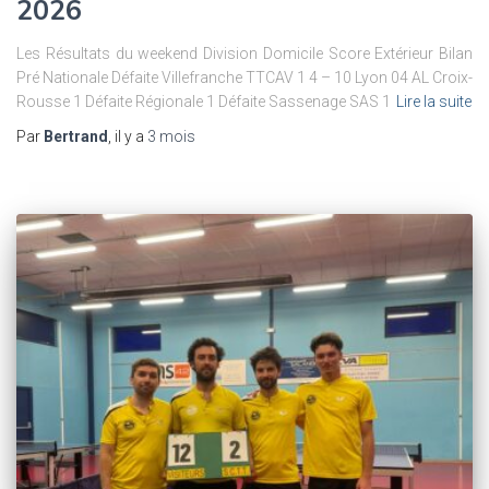
2026
Les Résultats du weekend Division Domicile Score Extérieur Bilan
Pré Nationale Défaite Villefranche TTCAV 1 4 – 10 Lyon 04 AL Croix-
Rousse 1 Défaite Régionale 1 Défaite Sassenage SAS 1
Lire la suite
Par
Bertrand
, il y a
3 mois