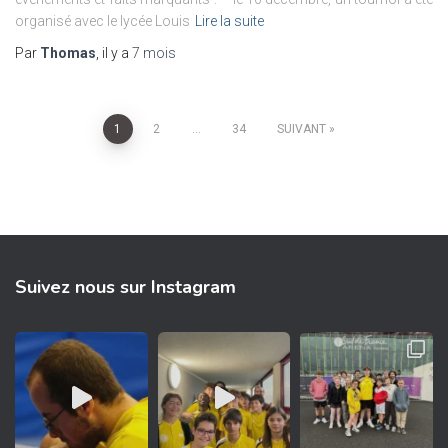
organisé avec le lycée Louis
Lire la suite
Par
Thomas
, il y a
7 mois
Pagination
1
2
…
34
SUIVANT
des
publications
Suivez nous sur Instagram