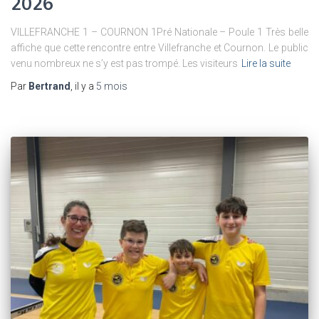
2026
VILLEFRANCHE 1 – COURNON 1Pré Nationale – Poule 1 Très belle
affiche que cette rencontre entre Villefranche et Cournon. Le public
venu nombreux ne s’y est pas trompé. Les visiteurs
Lire la suite
Par
Bertrand
, il y a
5 mois