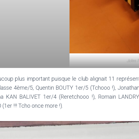
Jules 
eaucoup plus important puisque le club alignait 11 représen
lasse 4ème/5, Quentin BOUTY 1er/5 (Tchooo !), Jonat
a KAN BALIVET 1er/4 (Reretchooo !), Romain LANDRY
r !!! Tcho once more !).