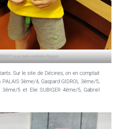
FERCOT et sa belle médaille d’argent
tants. Sur le site de Décines, on en comptait
han PALAIS 3ème/4, Gaspard GIDROL 3ème/5,
 3ème/5 et Elie SUBIGER 4ème/5, Gabriel