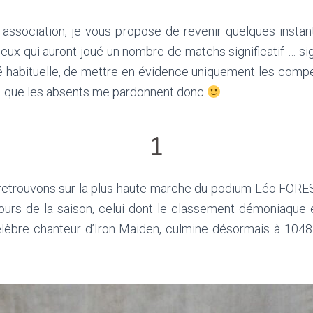
association, je vous propose de revenir quelques instant
x qui auront joué un nombre de matchs significatif … signif
té habituelle, de mettre en évidence uniquement les compé
 que les absents me pardonnent donc
1
rouvons sur la plus haute marche du podium Léo FOREST. 
rs de la saison, celui dont le classement démoniaque ét
bre chanteur d’Iron Maiden, culmine désormais à 1048 p