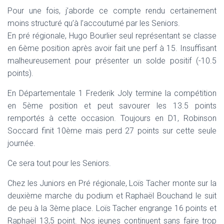
T
Pour une fois, j’aborde ce compte rendu certainement
I
O
moins structuré qu’à l’accoutumé par les Seniors.
N
En pré régionale, Hugo Bourlier seul représentant se classe
en 6ème position après avoir fait une perf à 15. Insuffisant
malheureusement pour présenter un solde positif (-10.5
points).
En Départementale 1 Frederik Joly termine la compétition
en 5ème position et peut savourer les 13.5 points
remportés à cette occasion. Toujours en D1, Robinson
Soccard finit 10ème mais perd 27 points sur cette seule
journée.
Ce sera tout pour les Seniors.
Chez les Juniors en Pré régionale, Loïs Tacher monte sur la
deuxième marche du podium et Raphaël Bouchand le suit
de peu à la 3ème place. Loïs Tacher engrange 16 points et
Raphaël 13,5 point. Nos jeunes continuent sans faire trop