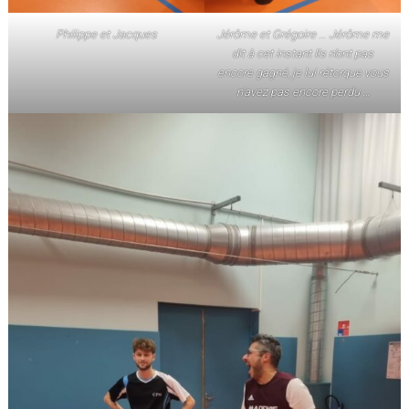
Philippe et Jacques
Jérôme et Grégoire
…
Jérôme me
dit à cet instant Ils n’ont pas
encore gagné, je lui rétorque vous
n’avez pas encore perdu …