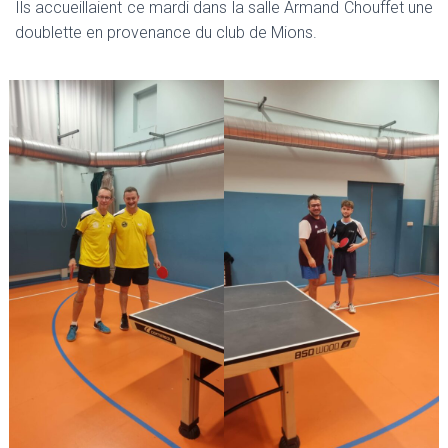
T
Ils accueillaient ce mardi dans la salle Armand Chouffet une
I
doublette en provenance du club de Mions.
O
N