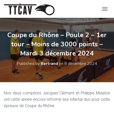
O
U
V
R
I
Coupe du Rhône – Poule 2 – 1er
R
tour – Moins de 3000 points –
/
F
Mardi 3 décembre 2024
E
R
M
Published by
Bertrand
on
8 décembre 2024
E
R
L
A
N
A
Nos deux compères Jacques Clément et Philippe Mulaton
V
ont cette année encore reformé leur infernal duo pour cette
I
G
épreuve de Coupe du Rhône.
A