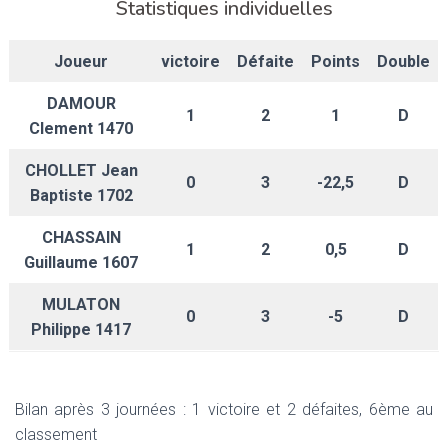
Statistiques individuelles
Joueur
victoire
Défaite
Points
Double
DAMOUR
1
2
1
D
Clement 1470
CHOLLET Jean
0
3
-22,5
D
Baptiste 1702
CHASSAIN
1
2
0,5
D
Guillaume 1607
MULATON
0
3
-5
D
Philippe 1417
Bilan après 3 journées : 1 victoire et 2 défaites, 6ème au
classement