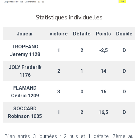
Statistiques individuelles
Joueur
victoire
Défaite
Points
Double
TROPEANO
1
2
-2,5
D
Jeremy 1128
JOLY Frederik
2
1
14
D
1176
FLAMAND
3
0
16
D
Cedric 1209
SOCCARD
1
2
16,5
D
Robinson 1035
Bilan après 3 journées : 2 nuls et 1 défaite, 7ème au