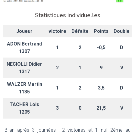
Statistiques individuelles
Joueur
victoire
Défaite
Points
Double
ADON Bertrand
1
2
-0,5
D
1307
NECIOLLI Didier
2
1
9
V
1317
WALZER Martin
1
2
3,5
D
1135
TACHER Lois
3
0
21,5
V
1205
Bilan après 3 journées : 2 victoires et 1 nul, 2ème au