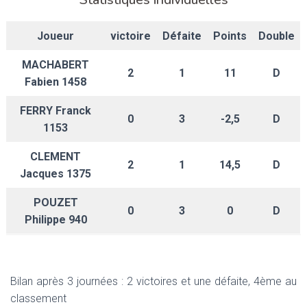
Joueur
victoire
Défaite
Points
Double
MACHABERT
2
1
11
D
Fabien 1458
FERRY Franck
0
3
-2,5
D
1153
CLEMENT
2
1
14,5
D
Jacques 1375
POUZET
0
3
0
D
Philippe 940
Bilan après 3 journées : 2 victoires et une défaite, 4ème au
classement