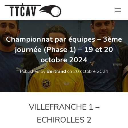
O
U
V
R
I
Championnat par équipes – 3ème
R
journée (Phase 1) – 19 et 20
/
F
octobre 2024
E
R
M
Published by
Bertrand
on
20 octobre 2024
E
R
L
A
N
A
VILLEFRANCHE 1 –
V
I
ECHIROLLES 2
G
A