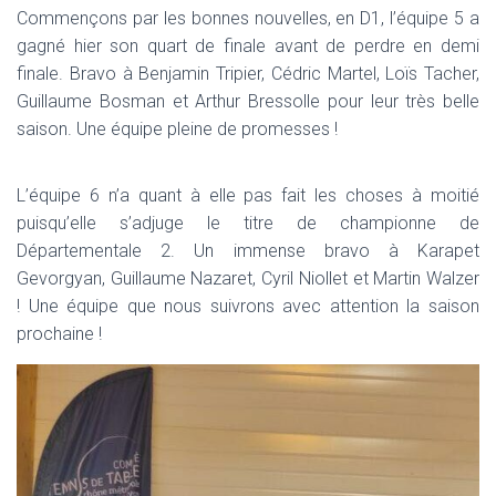
T
Commençons par les bonnes nouvelles, en D1, l’équipe 5 a
I
O
gagné hier son quart de finale avant de perdre en demi
N
finale. Bravo à Benjamin Tripier, Cédric Martel, Loïs Tacher,
Guillaume Bosman et Arthur Bressolle pour leur très belle
saison. Une équipe pleine de promesses !
L’équipe 6 n’a quant à elle pas fait les choses à moitié
puisqu’elle s’adjuge le titre de championne de
Départementale 2. Un immense bravo à Karapet
Gevorgyan, Guillaume Nazaret, Cyril Niollet et Martin Walzer
! Une équipe que nous suivrons avec attention la saison
prochaine !