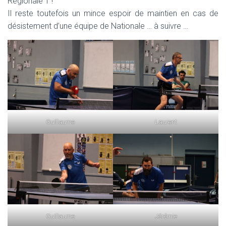
Régionale 1 !
Il reste toutefois un mince espoir de maintien en cas de
désistement d’une équipe de Nationale … à suivre …
Guillaume
Laurent
Guillaume
Jérémie