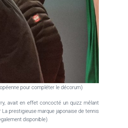
Européenne pour compléter le décorum)
ry, avait en effet concocté un quizz mêlant
 ? La prestigieuse marque japonaise de tennis
également disponible).