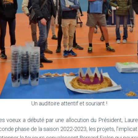
Un auditoire attentif et souriant !
voeux a débuté par une allocution du Président, Laurent
econde phase de la saison 2022-2023, les projets, l’implica
tionner le toujours convalescent Bernard Fialon qui poursu