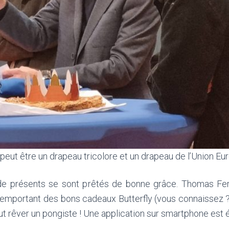
t peut être un drapeau tricolore et un drapeau de l’Union 
e de présents se sont prêtés de bonne grâce. Thomas Fer
s remportant des bons cadeaux Butterfly (vous connaissez
eut rêver un pongiste ! Une application sur smartphone est 