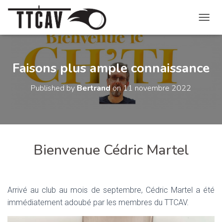
O
U
V
R
I
Faisons plus ample connaissance
R
/
Published by
Bertrand
on
11 novembre 2022
F
E
R
M
E
R
Bienvenue Cédric Martel
L
A
N
A
V
Arrivé au club au mois de septembre, Cédric Martel a été
I
immédiatement adoubé par les membres du TTCAV.
G
A