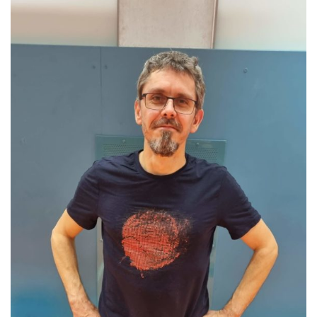
T
I
O
N