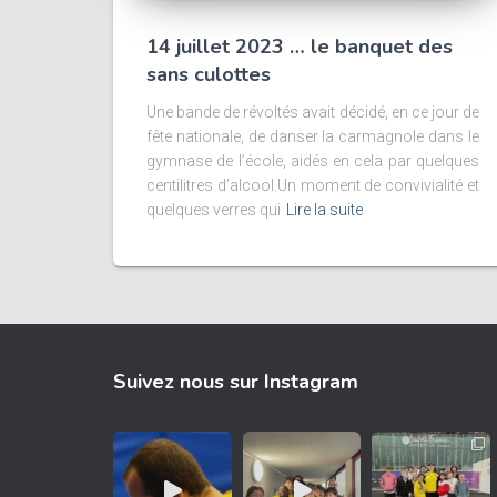
14 juillet 2023 … le banquet des
sans culottes
Une bande de révoltés avait décidé, en ce jour de
fête nationale, de danser la carmagnole dans le
gymnase de l’école, aidés en cela par quelques
centilitres d’alcool.Un moment de convivialité et
quelques verres qui
Lire la suite
Suivez nous sur Instagram