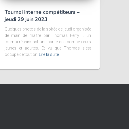
Tournoi interne compétiteurs –
jeudi 29 juin 2023
Quelques photos de la soirée de jeudi organisée
de main de maître par Thomas Ferry … un
tournoi réunissant une partie des compétiteurs
jeunes et adultes. Et vu que Thomas s’est
occupé de tout on
Lire la suite