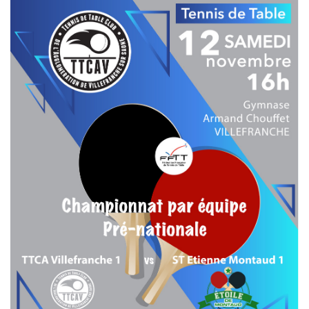
T
I
O
N