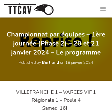
O
U
V
R
I
Championnat par équipes – 1ère
R
journée (Phase 2) – 20 et 21
/
F
janvier 2024 – Le programme
E
R
M
Published by
Bertrand
on
18 janvier 2024
E
R
L
A
N
A
VILLEFRANCHE 1 – VARCES VIF 1
V
I
Régionale 1 – Poule 4
G
Samedi 16H
A