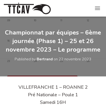
O
U
V
R
I
Championnat par équipes – 6ème
R
journée (Phase 1) – 25 et 26
/
F
novembre 2023 – Le programme
E
R
M
Published by
Bertrand
on
22 novembre 2023
E
R
L
A
N
A
VILLEFRANCHE 1 – ROANNE 2
V
I
Pré Nationale – Poule 1
G
Samedi 16H
A