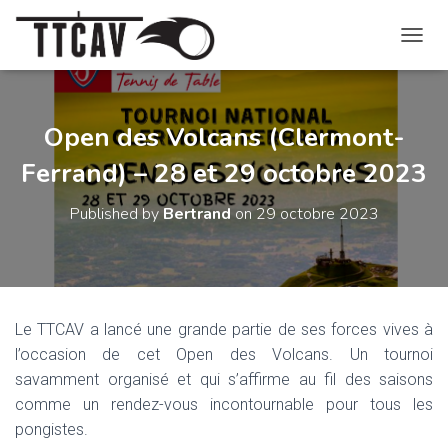
O
U
V
R
I
Open des Volcans (Clermont-
R
Ferrand) – 28 et 29 octobre 2023
/
F
E
Published by
Bertrand
on
29 octobre 2023
R
M
E
R
L
A
Le TTCAV a lancé une grande partie de ses forces vives à
N
l’occasion de cet Open des Volcans. Un tournoi
A
V
savamment organisé et qui s’affirme au fil des saisons
I
comme un rendez-vous incontournable pour tous les
G
pongistes.
A