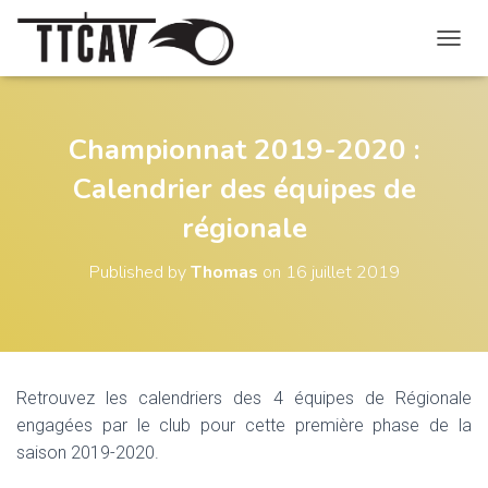
O
U
V
R
I
Championnat 2019-2020 :
R
Calendrier des équipes de
/
F
régionale
E
R
M
Published by
Thomas
on
16 juillet 2019
E
R
L
A
N
A
Retrouvez les calendriers des 4 équipes de Régionale
V
engagées par le club pour cette première phase de la
I
G
saison 2019-2020.
A