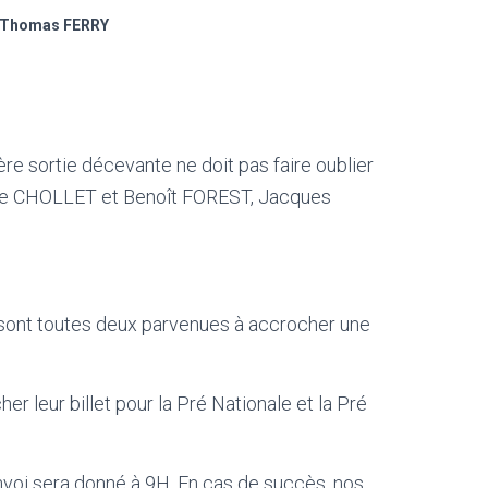
t Thomas FERRY
 sortie décevante ne doit pas faire oublier
iste CHOLLET et Benoît FOREST, Jacques
s sont toutes deux parvenues à accrocher une
 leur billet pour la Pré Nationale et la Pré
voi sera donné à 9H. En cas de succès, nos