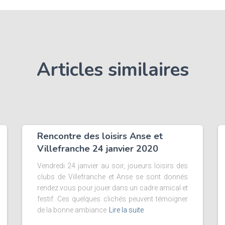
Articles similaires
Rencontre des loisirs Anse et
Villefranche 24 janvier 2020
Vendredi 24 janvier au soir, joueurs loisirs des
clubs de Villefranche et Anse se sont donnés
rendez vous pour jouer dans un cadre amical et
festif. Ces quelques clichés peuvent témoigner
de la bonne ambiance
Lire la suite