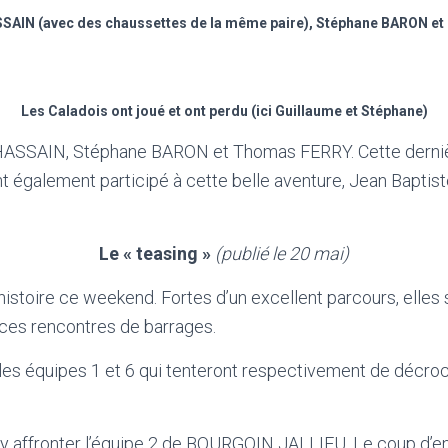
SAIN (avec des chaussettes de la même paire), Stéphane BARON e
Les Caladois ont joué et ont perdu (ici Guillaume et Stéphane)
CHASSAIN, Stéphane BARON et Thomas FERRY. Cette dernière
nt également participé à cette belle aventure, Jean Bapt
Le « teasing »
(publié le 20 mai)
histoire ce weekend. Fortes d’un excellent parcours, elle
ces rencontres de barrages.
 équipes 1 et 6 qui tenteront respectivement de décrocher
y affronter l’équipe 2 de BOURGOIN JALLIEU. Le coup d’en