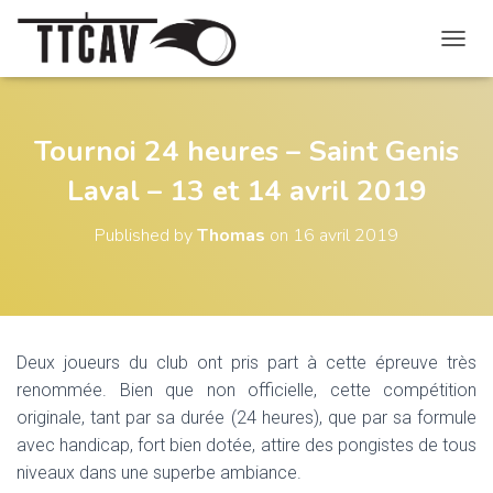
O
U
V
R
I
Tournoi 24 heures – Saint Genis
R
Laval – 13 et 14 avril 2019
/
F
E
Published by
Thomas
on
16 avril 2019
R
M
E
R
L
A
Deux joueurs du club ont pris part à cette épreuve très
N
renommée. Bien que non officielle, cette compétition
A
V
originale, tant par sa durée (24 heures), que par sa formule
I
avec handicap, fort bien dotée, attire des pongistes de tous
G
niveaux dans une superbe ambiance.
A