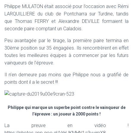
T
Philippe MULATON était associé pour l’occasion avec Rémi
I
O
LARQUILLIERE du club de Pontcharra sur Turdine, tandis
N
que Thomas FERRY et Alexandre DEVILLE formaient la
seconde paire comptant un Caladois.
Peu avantagée par le tirage, la première paire termina en
30ème position sur 35 éngagées. Ils rencontrèrent en effet
toutes les meilleures équipes à commencer par les futurs
vainqueurs de l’épreuve.
Il n’en demeure pas moins que Philippe nous a gratifié de
points dont il a le secret !!!
Philippe qui marque un superbe point contre le vainqueur de
l’épreuve : un joueur à 2000 points !
La preuve en vidéo !
https://photos.app.goo.gl/VrHJKMHN1a3vuimX8