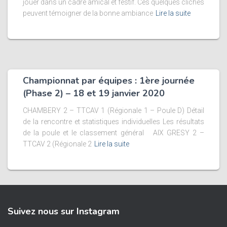
jouer dans un cadre amical et festif. Ces quelques clichés
peuvent témoigner de la bonne ambiance
Lire la suite
Championnat par équipes : 1ère journée
(Phase 2) – 18 et 19 janvier 2020
CHAMBERY 2 – TTCAV 1 (Régionale 1 – Poule D) Détail
de la rencontre et statistiques individuelles Les résultats
de la poule et le classement général AIX GRESY 2 –
TTCAV 2 (Régionale 2
Lire la suite
Suivez nous sur Instagram