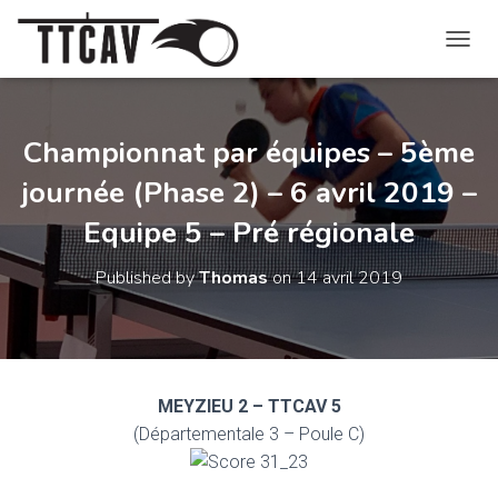
O
U
V
R
I
Championnat par équipes – 5ème
R
journée (Phase 2) – 6 avril 2019 –
/
F
Equipe 5 – Pré régionale
E
R
M
Published by
Thomas
on
14 avril 2019
E
R
L
A
N
A
MEYZIEU 2 – TTCAV 5
V
(Départementale 3 – Poule C)
I
G
A