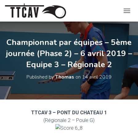
O
U
V
R
I
Championnat par équipes – 5ème
R
journée (Phase 2) – 6 avril 2019 –
/
F
Equipe 3 – Régionale 2
E
R
M
Published by
Thomas
on
14 avril 2019
E
R
L
A
N
A
TTCAV 3 – PONT DU CHATEAU 1
V
(Régionale 2 – Poule G)
I
G
A