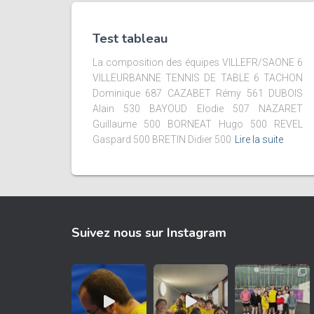
Test tableau
La composition des équipes VILLEFR/SAONE 6
VILLEURBANNE TENNIS DE TABLE 6 TACHON
Dominique 687 CAZABET Rémy 561 DUBOIS
Alain 530 BAYOUD Elodie 507 NAZARET
Guillaume 500 BORNEAT Hugo 500 REVEL
Gaspard 500 BRETIN Didier 500
Lire la suite
Suivez nous sur Instagram