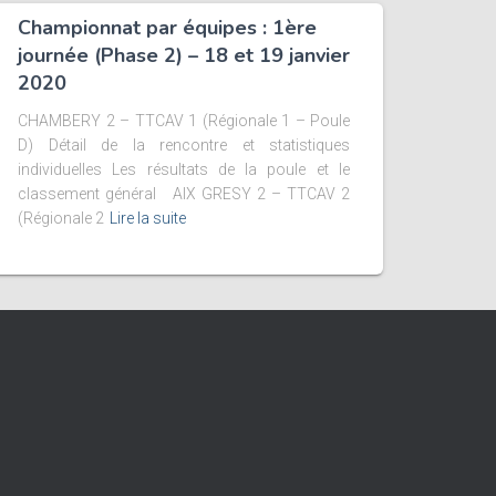
Championnat par équipes : 1ère
journée (Phase 2) – 18 et 19 janvier
2020
CHAMBERY 2 – TTCAV 1 (Régionale 1 – Poule
D) Détail de la rencontre et statistiques
individuelles Les résultats de la poule et le
classement général AIX GRESY 2 – TTCAV 2
(Régionale 2
Lire la suite