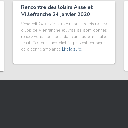
Rencontre des loisirs Anse et
Villefranche 24 janvier 2020
Vendredi 24 janvier au soir, joueurs loisirs des
clubs de Villefranche et Anse se sont donnés
rendez vous pour jouer dans un cadre amical et
festif. Ces quelques clichés peuvent témoigner
de la bonne ambiance
Lire la suite