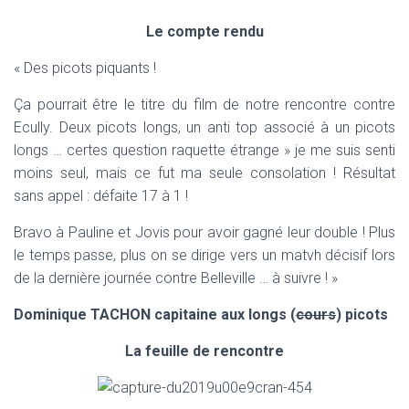
T
I
Le compte rendu
O
N
« Des picots piquants !
Ça pourrait être le titre du film de notre rencontre contre
Ecully. Deux picots longs, un anti top associé à un picots
longs … certes question raquette étrange » je me suis senti
moins seul, mais ce fut ma seule consolation ! Résultat
sans appel : défaite 17 à 1 !
Bravo à Pauline et Jovis pour avoir gagné leur double ! Plus
le temps passe, plus on se dirige vers un matvh décisif lors
de la dernière journée contre Belleville … à suivre ! »
Dominique TACHON capitaine aux longs (
cours
) picots
La feuille de rencontre