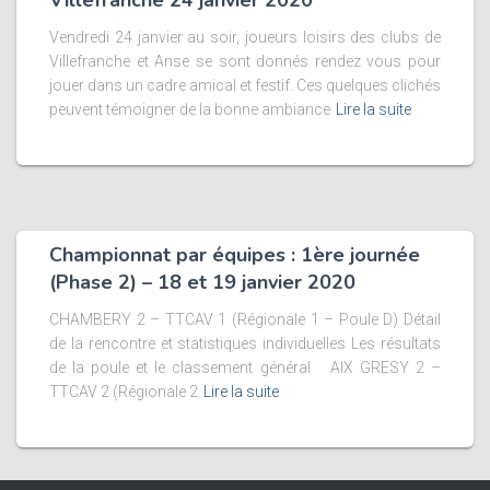
Villefranche 24 janvier 2020
Vendredi 24 janvier au soir, joueurs loisirs des clubs de
Villefranche et Anse se sont donnés rendez vous pour
jouer dans un cadre amical et festif. Ces quelques clichés
peuvent témoigner de la bonne ambiance
Lire la suite
Championnat par équipes : 1ère journée
(Phase 2) – 18 et 19 janvier 2020
CHAMBERY 2 – TTCAV 1 (Régionale 1 – Poule D) Détail
de la rencontre et statistiques individuelles Les résultats
de la poule et le classement général AIX GRESY 2 –
TTCAV 2 (Régionale 2
Lire la suite