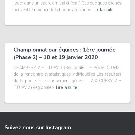
jouer dans un cadre amical et festif. Ces quelques clichés
peuvent témoigner de la bonne ambiance
Lire la suite
Championnat par équipes : 1ère journée
(Phase 2) – 18 et 19 janvier 2020
CHAMBERY 2 – TTCAV 1 (Régionale 1 – Poule D) Détail
de la rencontre et statistiques individuelles Les résultats
de la poule et le classement général AIX GRESY 2 –
TTCAV 2 (Régionale 2
Lire la suite
Suivez nous sur Instagram