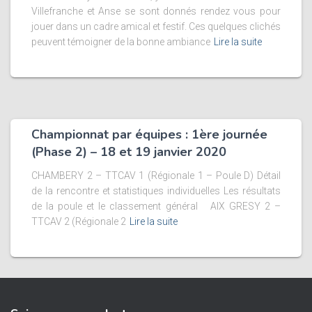
Villefranche et Anse se sont donnés rendez vous pour
jouer dans un cadre amical et festif. Ces quelques clichés
peuvent témoigner de la bonne ambiance
Lire la suite
Championnat par équipes : 1ère journée
(Phase 2) – 18 et 19 janvier 2020
CHAMBERY 2 – TTCAV 1 (Régionale 1 – Poule D) Détail
de la rencontre et statistiques individuelles Les résultats
de la poule et le classement général AIX GRESY 2 –
TTCAV 2 (Régionale 2
Lire la suite