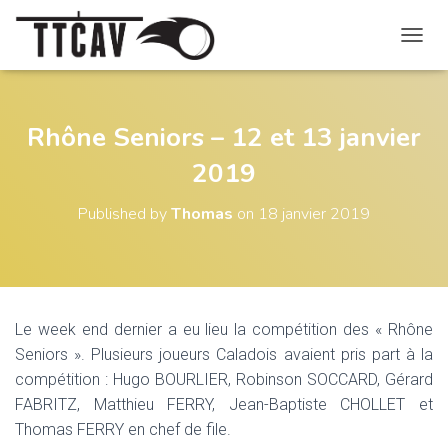
O
U
V
R
I
Rhône Seniors – 12 et 13 janvier
R
2019
/
F
E
Published by
Thomas
on
18 janvier 2019
R
M
E
R
L
A
Le week end dernier a eu lieu la compétition des « Rhône
N
Seniors ». Plusieurs joueurs Caladois avaient pris part à la
A
V
compétition : Hugo BOURLIER, Robinson SOCCARD, Gérard
I
FABRITZ, Matthieu FERRY, Jean-Baptiste CHOLLET et
G
Thomas FERRY en chef de file.
A