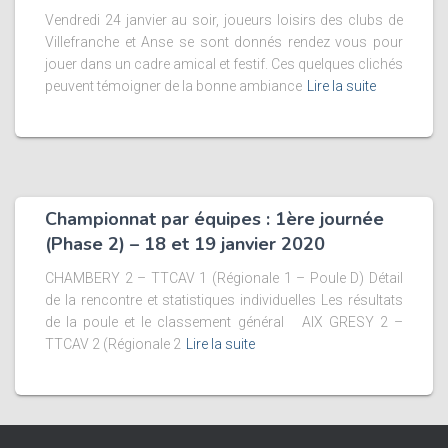
Vendredi 24 janvier au soir, joueurs loisirs des clubs de
Villefranche et Anse se sont donnés rendez vous pour
jouer dans un cadre amical et festif. Ces quelques clichés
peuvent témoigner de la bonne ambiance
Lire la suite
Championnat par équipes : 1ère journée
(Phase 2) – 18 et 19 janvier 2020
CHAMBERY 2 – TTCAV 1 (Régionale 1 – Poule D) Détail
de la rencontre et statistiques individuelles Les résultats
de la poule et le classement général AIX GRESY 2 –
TTCAV 2 (Régionale 2
Lire la suite