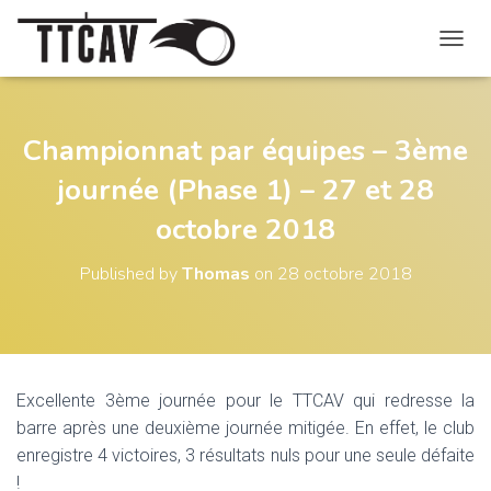
O
U
V
R
I
Championnat par équipes – 3ème
R
journée (Phase 1) – 27 et 28
/
F
octobre 2018
E
R
M
Published by
Thomas
on
28 octobre 2018
E
R
L
A
N
A
Excellente 3ème journée pour le TTCAV qui redresse la
V
barre après une deuxième journée mitigée. En effet, le club
I
G
enregistre 4 victoires, 3 résultats nuls pour une seule défaite
A
!