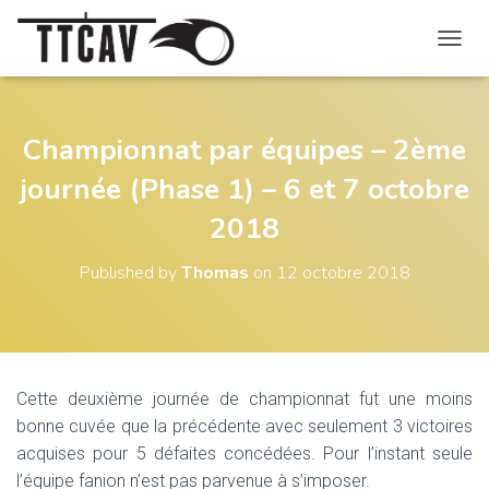
O
U
V
R
I
Championnat par équipes – 2ème
R
journée (Phase 1) – 6 et 7 octobre
/
F
2018
E
R
M
Published by
Thomas
on
12 octobre 2018
E
R
L
A
N
A
Cette deuxième journée de championnat fut une moins
V
bonne cuvée que la précédente avec seulement 3 victoires
I
G
acquises pour 5 défaites concédées. Pour l’instant seule
A
l’équipe fanion n’est pas parvenue à s’imposer.