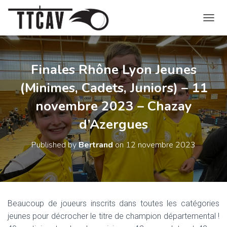
O
U
V
R
I
Finales Rhône Lyon Jeunes
R
(Minimes, Cadets, Juniors) – 11
/
F
novembre 2023 – Chazay
E
R
d’Azergues
M
E
R
Published by
Bertrand
on
12 novembre 2023
L
A
N
A
V
I
Beaucoup de joueurs inscrits dans toutes les catégories
G
jeunes pour décrocher le titre de champion départemental !
A