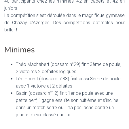
T
40 participants chez les minimes, 42 en cadets et 42 en
I
juniors !
O
La compétition s’est déroulée dans le magnifique gymnase
N
de Chazay d’Azerges. Des compétitions optimales pour
briller !
Minimes
Théo Machabert (dossard n°29) finit 3ème de poule,
2 victoires 2 défaites logiques
Léo Forest (dossard n°33) finit aussi 3ème de poule
avec 1 victoire et 2 défaites
Gabin (dossard n°12) finit 1er de poule avec une
petite perf, il gagne ensuite son huitième et s’incline
dans un match serré où il n’a pas lâché contre un
joueur mieux classé que lui.