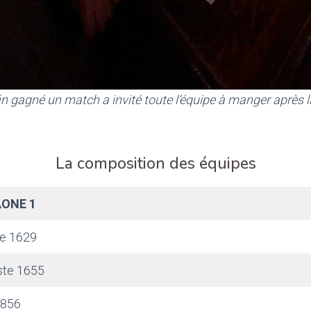
n gagné un match a invité toute l’équipe à manger après 
La composition des équipes
ONE 1
e 1629
ste 1655
1856