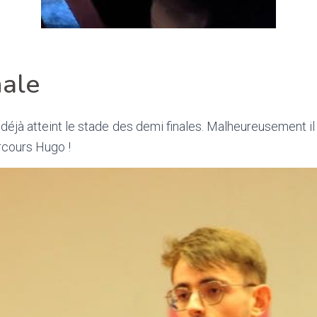
nale
déjà atteint le stade des demi finales. Malheureusement il s
rcours Hugo !