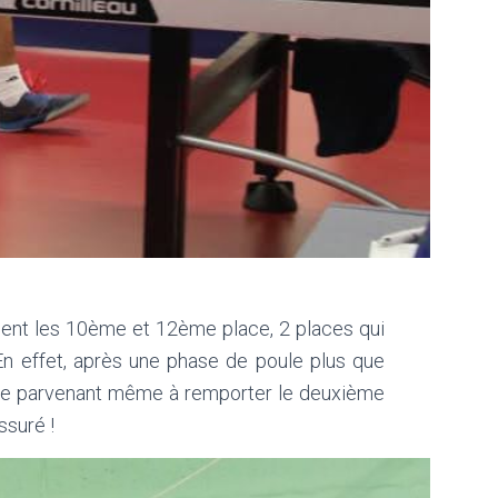
ment les 10ème et 12ème place, 2 places qui
 En effet, après une phase de poule plus que
lippe parvenant même à remporter le deuxième
ssuré !