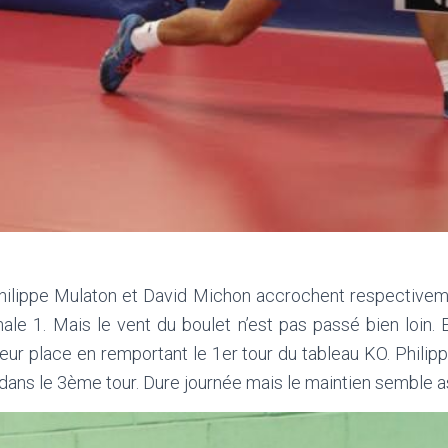
Philippe Mulaton et David Michon accrochent respective
nale 1. Mais le vent du boulet n’est pas passé bien loin.
é leur place en remportant le 1er tour du tableau KO. Phi
 dans le 3ème tour. Dure journée mais le maintien semble a