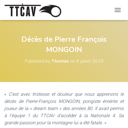
O
U
V
R
I
Décès de Pierre François
R
MONGOIN
/
F
E
Published by
Thomas
on
8 juillet 2019
R
M
E
R
L
A
«
C’est avec tristesse et douleur que nous apprenons le
N
décès de Pierre-François MONGOIN, pongiste émérite et
A
V
joueur de la « dream team » des années 80. Il avait permis
I
à l’équipe 1 du TTCAV d’accéder à la Nationale 4. Sa
G
grande passion pour la montagne lui a été fatale. »
A