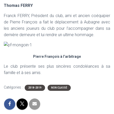
T
Thomas FERRY
I
O
N
Franck FERRY, Président du club, ami et ancien coéquipier
de Pierre François a fait le déplacement à Aubagne avec
les anciens joueurs du club pour l’accompagner dans sa
dernière demeure et lui rendre un ultime hommage.
Pierre François à l’arbitrage
Le club présente ses plus sincères condoléances à sa
famille et à ses amis.
Catégories :
2018-2019
NON CLASSÉ